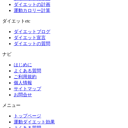
ダイエットの計画
運動カロリー計算
ダイエットetc
ダイエットブログ
ダイエット宣言
ダイエットの質問
ナビ
はじめに
よくある質問
ご利用規約
個人情報
サイトマップ
お問合せ
メニュー
トップページ
運動ダイエット効果
よくある質問