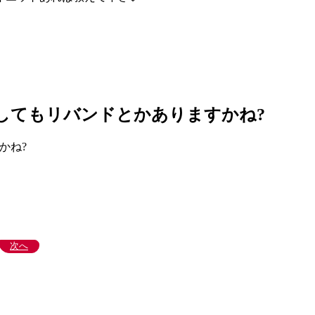
してもリバンドとかありますかね?
かね?
次へ