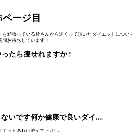
6ページ目
トを頑張っている皆さんから送くって頂いたダイエットについて
質問お待ちしています！
ったら痩せれますか?
いです何か健康で良いダイ....
イエットあれば教えて下さい