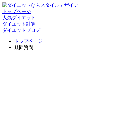
トップページ
人気ダイエット
ダイエット計算
ダイエットブログ
トップページ
疑問質問