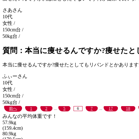
さあさん
10代
女性 /
150cm台 /
50kg台 /
質問：本当に痩せるんですか?痩せたと
本当に痩せるんですか?痩せたとしてもリバンドとかあります
ふぃーさん
10代
女性 /
150cm台 /
50kg台 /
前へ
1
2
...
5
6
7
...
17
18
みんなの平均体重です！
57.9
kg
(159.4cm)
80.9
kg