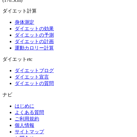
(170.5cm)
ダイエット計算
身体測定
ダイエットの効果
ダイエットの予測
ダイエットの計画
運動カロリー計算
ダイエットetc
ダイエットブログ
ダイエット宣言
ダイエットの質問
ナビ
はじめに
よくある質問
ご利用規約
個人情報
サイトマップ