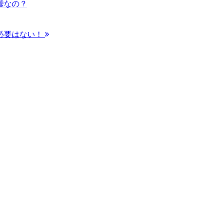
必要はない！