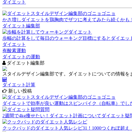
ダイエット
かさ増しダイエットを鶏胸肉でザツに考えてみたら続くかも
ダイエット編集部
歩幅の計算をして毎日のウォーキング目標にするとダイエッ
ダイエット
有酸素運動
ダイエットの運動
ダイエット編集部
スタイルデザイン編集部です。ダイエットについての情報を
ダイエット計算
新しい投稿
ダイエットで効率が良い運動はスピンバイク（自転車）でし
2週間で4kg痩せたい！ダイエット計画についてダイエット疑
クックパッドのダイエット人気レシピ31！1000つくれぽ超