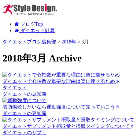
ブログTop
ダイエット計算
ダイエットブログ編集部
>
2018年
>
3月
2018年3月 Archive
ダイエットで心拍数が重要な理由は楽に痩せるため
ダイエット
ダイエットの豆知識
脂肪燃焼したいなら運動強度について知っておこう
ダイエットの豆知識
ダイエットサプリメント摂取量と摂取タイミングについて
ダイエットのサプリ